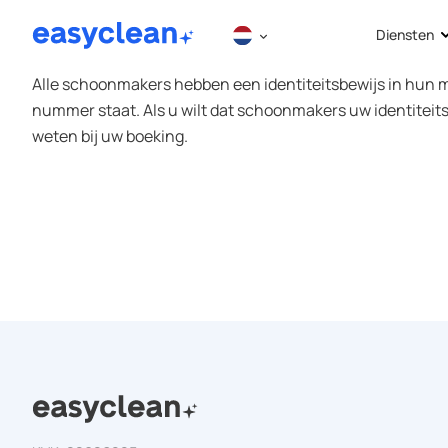
S
Diensten
k
i
Alle schoonmakers hebben een identiteitsbewijs in hun
p
nummer staat. Als u wilt dat schoonmakers uw identiteitsb
t
weten bij uw boeking.
o
c
o
n
t
e
n
t