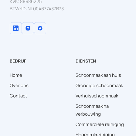
KVK: 88986225
BTW-ID: NL004677437B73
BEDRIJF
DIENSTEN
Home
Schoonmaak aan huis
Over ons
Grondige schoonmaak
Contact
Verhuisschoonmaak
Schoonmaak na
verbouwing
Commerciële reiniging
Hogedrukreiniging