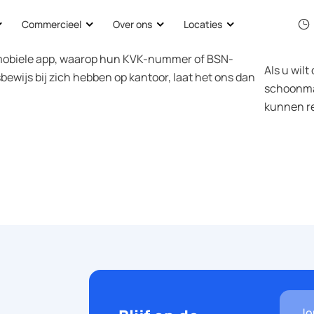
Commercieel
Over ons
Locaties
 mobiele app, waarop hun KVK-nummer of BSN-
Als u wil
ewijs bij zich hebben op kantoor, laat het ons dan
schoonmak
kunnen r