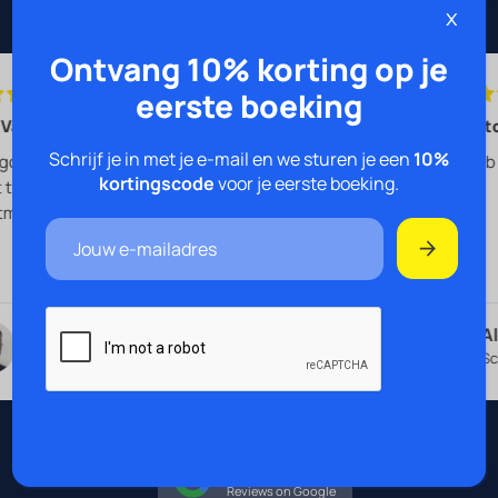
x
Ontvang 10% korting op je
eerste boeking
yan
Max Everton
Schrijf je in met je e-mail en we sturen je een
10%
and friendly guys, definitely would
Perfect job by A
kortingscode
voor je eerste boeking.
 again here! They deserve respect,
 is shiny again, thank you very much!
Louis Ansah
Alexa
Schoonmaker
Schoon
Ruim 565
Reviews on Google