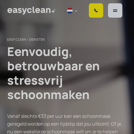
S
k
i
p
t
EASY CLEAN
>
DIENSTEN
o
Eenvoudig,
c
o
betrouwbaar en
n
t
stressvrij
e
n
schoonmaken
t
Vanaf slechts €33 per uur kan een schoonmaak
geregeld worden op een tijdstip dat jou uitkomt. Of je
nu een wekelijkse schoonmaak wilt om je te helpen