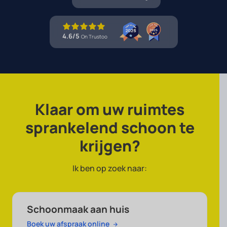
4.6/5
On Trustoo
Klaar om uw ruimtes
sprankelend
schoon te
krijgen?
Ik ben op zoek naar:
Schoonmaak aan huis
Boek uw afspraak online