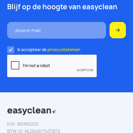
Blijf op de hoogte van easyclean
Ik accepteer de
privacystatemen
KVK: 88986225
BTW-ID: NL004677437B73