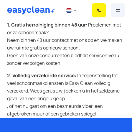
S
k
i
1. Gratis herreiniging binnen 48 uur:
Problemen met
p
onze schoonmaak?
t
Neem binnen 48 uur contact met ons op en we maken
o
uw ruimte gratis opnieuw schoon.
c
Geen van onze concurrenten biedt dit serviceniveau
o
zonder verborgen kosten.
n
t
2. Volledig verzekerde service:
In tegenstelling tot
e
veel schoonmaakdiensten is Easy Clean volledig
n
verzekerd. Wees gerust, wij dekken u in het zeldzame
t
geval van een ongelukje op
, of het nu gaat om een besmeurde vloer, een
afgebroken muur of een gebroken spiegel.