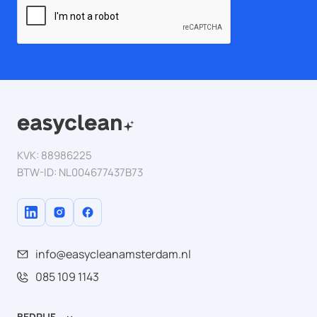
KVK: 88986225
BTW-ID: NL004677437B73
info@easycleanamsterdam.nl
085 109 1143
BEDRIJF