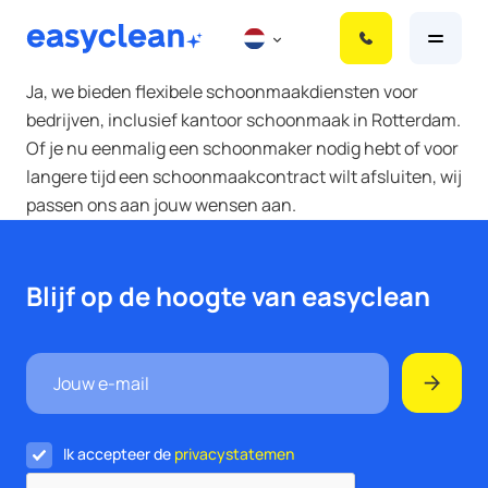
S
k
i
Ja, we bieden flexibele schoonmaakdiensten voor
p
bedrijven, inclusief kantoor schoonmaak in Rotterdam.
t
Of je nu eenmalig een schoonmaker nodig hebt of voor
o
langere tijd een schoonmaakcontract wilt afsluiten, wij
c
passen ons aan jouw wensen aan.
o
n
t
Blijf op de hoogte van easyclean
e
n
t
Ik accepteer de
privacystatemen